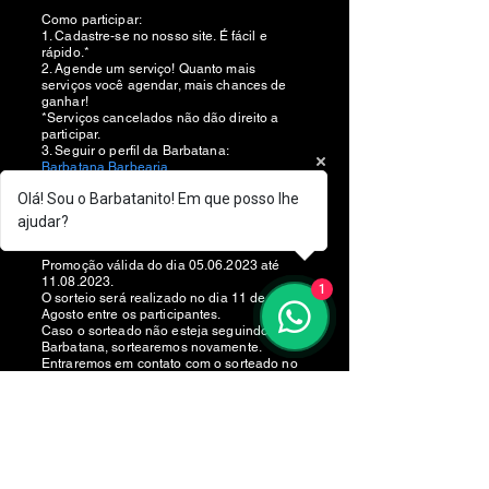
Como participar:
1. Cadastre-se no nosso site. É fácil e
rápido.*
2. Agende um serviço! Quanto mais
serviços você agendar, mais chances de
ganhar!
*Serviços cancelados não dão direito a
participar.
3. Seguir o perfil da Barbatana:
Barbatana Barbearia
(@barbatanabarbearia) • Fotos e vídeos do
Olá! Sou o Barbatanito! Em que posso lhe
Instagram
ajudar?
Pronto!
Promoção válida do dia
05.06.2023
até
11.08.2023
.
1
O sorteio será realizado no dia 11 de
Agosto entre os participantes.
Caso o sorteado não esteja seguindo a
Barbatana, sortearemos novamente.
Entraremos em contato com o sorteado no
mesmo dia.
O mesmo poderá agendar o serviço até o
dia 30 de Agosto.
Saiba mais